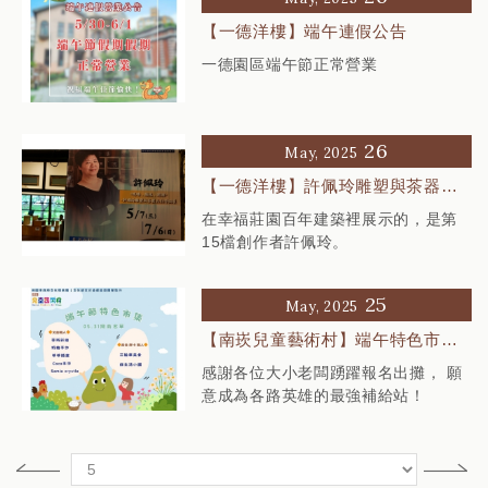
【一德洋樓】端午連假公告
一德園區端午節正常營業
26
May, 2025
【一德洋樓】許佩玲雕塑與茶器具
個展
在幸福莊園百年建築裡展示的，是第
15檔創作者許佩玲。
25
May, 2025
【南崁兒童藝術村】端午特色市集
攤商名單公告
感謝各位大小老闆踴躍報名出攤， 願
意成為各路英雄的最強補給站！