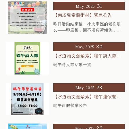
31
May, 2025
【南崁兒童藝術村】緊急公告
昨日活動結束後，小火車區的老樹朋
友——印度榕，因不堪負荷傾倒，靠
向歷史建築上
30
May, 2025
【水道頭文創聚落】端午詩人節活
動一覽
端午詩人節活動一覽
28
May, 2025
【水道頭文創聚落】端午連假營業
公告
端午連假營業公告
26
May, 2025