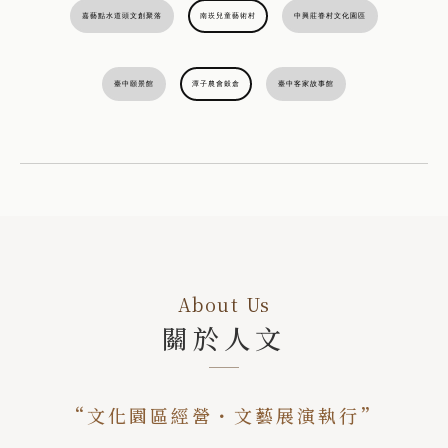
嘉藝點水道頭文創聚落
南崁兒童藝術村
中興莊眷村文化園區
臺中願景館
潭子農會穀倉
臺中客家故事館
About Us
關於人文
“文化園區經營・文藝展演執行”