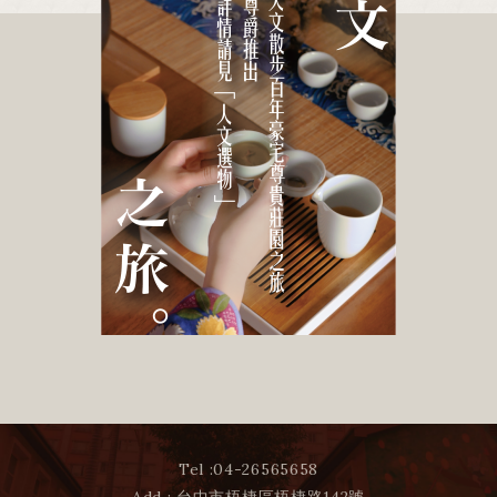
Tel :
04-26565658