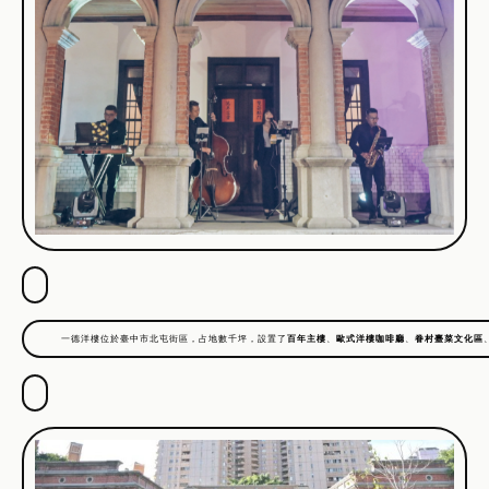
一德洋樓位於臺中市北屯街區，占地數千坪，設置了
百年主樓
、
歐式洋樓咖啡廳
、
眷村臺菜文化區