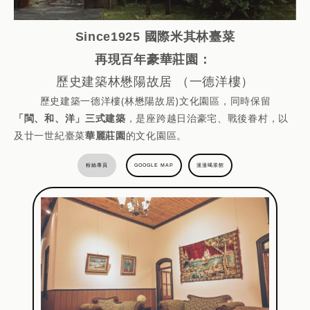
Since1925 國際米其林臺菜
再現百年豪華莊園：
歷史建築林懋陽故居 （一德洋樓）
歷史建築一德洋樓(林懋陽故居)文化園區，同時保留
「閩、和、洋」三式建築
，是座跨越日治豪宅、戰後眷村，以
及廿一世紀臺菜
華麗莊園
的文化園區。
粉絲專頁
GOOGLE MAP
漫漫喝茶館