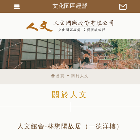
文化園區經營
會員登入
會員註冊
忘記密碼
訂單查詢
匯款通知
首頁
關於人文
關於人文
人文館舍-林懋陽故居（一德洋樓）