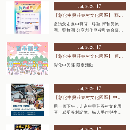
17
Jul, 2026
【彰化中興莊眷村文化園區】 藝術
鹹酸甜｜系列講座 第一場
邀請您走進中興莊，聆聽 新和興總
團、聲舞團 分享創作歷程與舞台幕後
故事，一起感受彰化表演藝術的魅
力。
17
Jul, 2026
【彰化中興莊眷村文化園區】 舊市
新生 – 彰化篇
彰化中興莊 限定活動
17
Jul, 2026
【彰化中興莊眷村文化園區】中興
莊文化體驗｜導覽 × 職人手作 × 老
用一個下午，走進中興莊眷村文化園
鷹互動
區，感受眷村記憶、職人手作與生命
教育交織出的半日文化旅程。
17
Jul, 2026