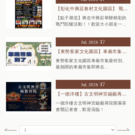
【彰化中興莊眷村文化園區】 戰鬥
陀螺・熱血開戰
【點子潮流】將在中興莊舉辦精彩的
戰鬥陀螺活動！！歡迎大小朋友一起
來挑戰、交流，享受最刺激的對戰時
刻
17
Jul, 2026
【東勢客家文化園區】車廂市集開
幕囉！
東勢客家文化園區車廂市集最特別、
最熱鬧的車廂市集即將在
7/18（六）、7/19（日） 盛大開市
囉！
17
Jul, 2026
【一德洋樓】古文明神宮錫藝再現
開幕茶會暨記者會
一德洋樓古文明神宮錫藝再現開幕茶
會暨記者會，歡迎蒞臨！