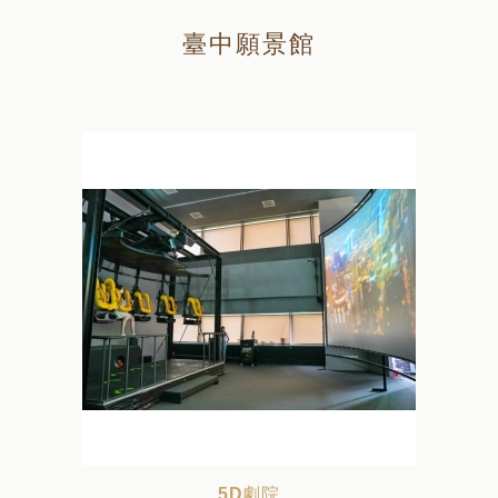
臺中願景館
5D劇院