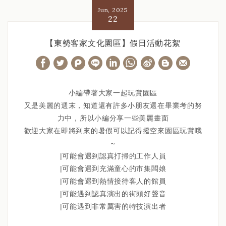
Jun, 2025
22
【東勢客家文化園區】假日活動花絮
W
S
h
i
a
n
小編帶著大家一起玩賞園區
又是美麗的週末，知道還有許多小朋友還在畢業考的努
t
a
力中，所以小編分享一些美麗畫面
s
W
歡迎大家在即將到來的暑假可以記得撥空來園區玩賞哦
A
e
～
p
i
|可能會遇到認真打掃的工作人員
p
b
|可能會遇到充滿童心的市集闆娘
|可能會遇到熱情接待客人的館員
o
|可能遇到認真演出的街頭好聲音
|可能遇到非常厲害的特技演出者