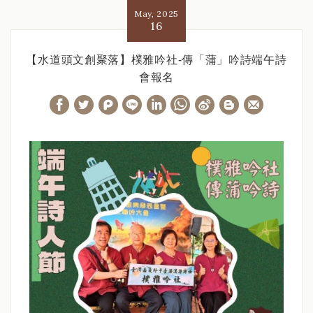
May, 2025
16
【水道頭文創聚落】樸雅吟社-傳「蒲」吟詩端午詩
會報名
W
S
h
i
a
n
t
a
s
W
A
e
p
i
p
b
o