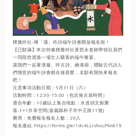
樸雅吟社-傳「蒲」吟詩端午詩會開放報名啦！
【已額滿】本次特邀樸雅吟社黃哲永老師帶領社員們
一同陪您渡過一場文人騷客的端午雅宴。
讓我們一起著漢服、吟古詩、繪漆扇，體驗古代詩人
們愜意的端午詩會都在做甚麼，名額有限快來報名
吧！
注意事項活動日期：5月31日（六）
活動時間：12:30-15:00（包含換古裝時間）
適合年齡：10歲以上集合地點：水道頭文創聚
落-1+1共享空間(嘉義縣朴子市中正路11號)
費用：免費報名報名人數：20人
報名連結: https://forms.gle/1dc4LLrvhuLPkn619